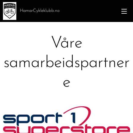
HamarCykleklubb.no
Våre
samarbeidspartner
e